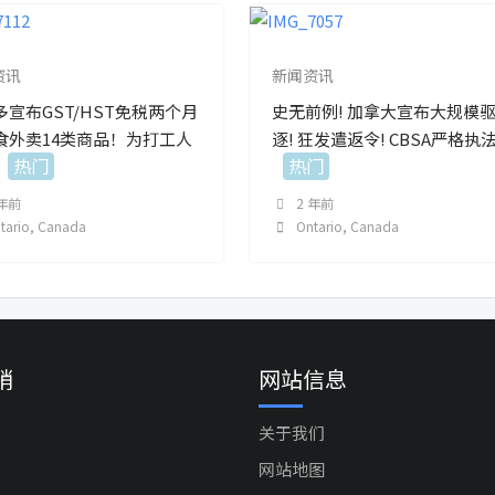
资讯
新闻资讯
多宣布GST/HST免税两个月
史无前例! 加拿大宣布大规模
食外卖14类商品！为打工人
逐! 狂发遣返令! CBSA严格执法
热门
热门
 年前
2 年前
tario
,
Canada
Ontario
,
Canada
销
网站信息
关于我们
网站地图