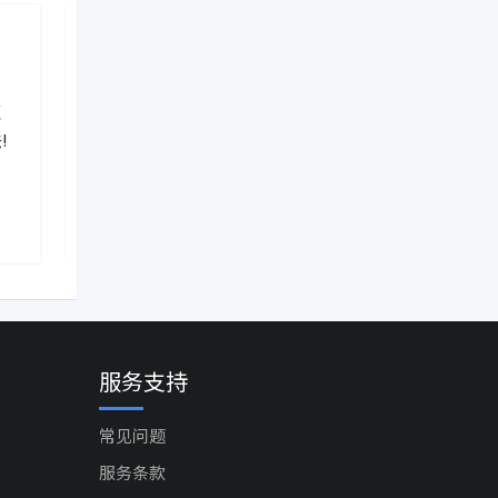
新闻资讯
新闻资讯
驱
突发！加拿大联邦下令封杀“抖
突发！加拿
!
音”！温哥华和多伦多分公司被
签证！全面
热门
勒令立即解散！
就批10年签
2 年前
2 年前
Ontario
,
Canada
Ontario
,
Ca
服务支持
常见问题
服务条款