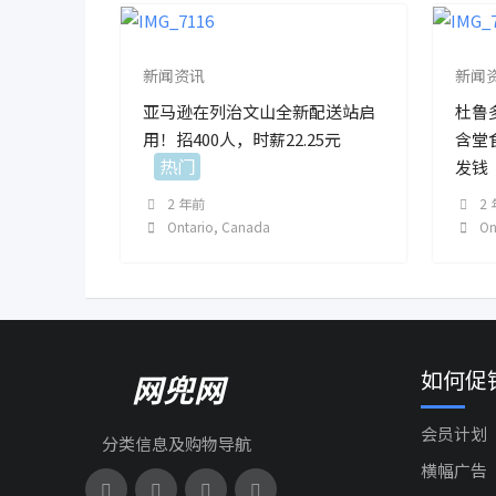
新闻资讯
新闻
亚马逊在列治文山全新配送站启
杜鲁
用！招400人，时薪22.25元
含堂
热门
发钱
2 年前
2
Ontario
,
Canada
On
如何促
网兜网
会员计划
分类信息及购物导航
横幅广告