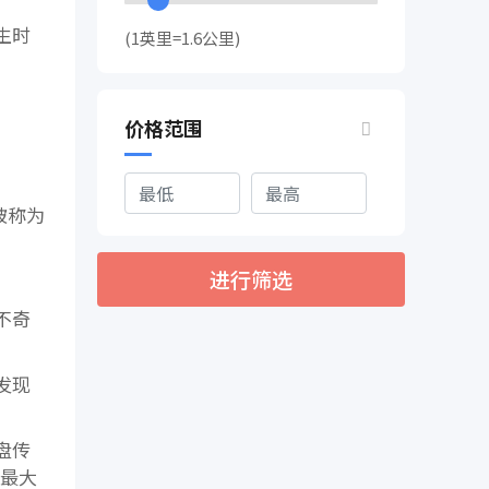
生时
(1英里=1.6公里)
价格范围
被称为
进行筛选
不奇
发现
盘传
的最大