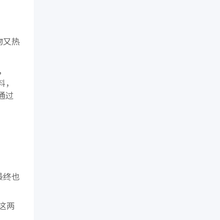
物又热
，
料，
通过
最终也
这两