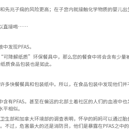
病和先兆子痫的风险更高；在子宫内就接触化学物质的婴儿出
以直接喝……
中发现PFAS。
“可降解纸质”环保餐具中，那么您的餐食中将会含有少量
的纸质食品包装也是如此。
于许多快餐餐具和包装纸中。所以，在食品包装中发现他们并
人血液中含有PFAS。甚至在偏远的北部土着社区的人们的血液中也
水平相似。
大卫生部和加拿大环境部的调查表明，怀孕的妈妈可以通过胎
S。不过，危害最大的还是消防员，他们是暴露在PFAS之中