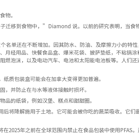
入食物。
子迁移到食物中，”Diamond 说。以前的研究表明，当食
S，这个名单还在不断增加。因其防水、防油、及摩擦力小的特性
湿、月经用品、快餐食品盒、爆米花袋、披萨垫纸，不粘锅涂
如阻燃泡沫，以及电动汽车、电池和太阳能电池板等。人们还
后，纸质包装盒可能会在加拿大变得更加普遍。
坚固，并防止在与水等液体接触时损坏。
腻物品的纸袋，例如汉堡、糕点和甜甜圈。
用后将降解施用于土地。它可能会被你吃的蔬菜吸收。它们
在2025年之前在全球范围内禁止在食品包装中使用PFAS。