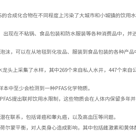
FAS的合成化合物在不同程度上污染了大城市和小城镇的饮用
，出现在不粘锅、食品包装和防水服装等各种消费品中，并
防泡沫，可以在从地毯到化妆品、服装到食品包装的各种产品
点的水龙头上采集了水样，其中269个来自私人水井，447个来自
样本中至少会检测到一种PFAS化学物质。
的PFAS提出联邦饮用水限制，这些物质会在人体内保留多年
在潜在联系，包括肾癌和睾丸癌，以及高血压等问题。
坏荷尔蒙平衡，对人类身心造成影响，其中包括雌激素和黄体