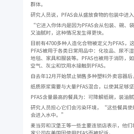
群体。
研究人员说，PFAS会从盛放食物的包装中进
“它进入你体内是因为PFAS会从包装、碗、袋
又油腻时，这种情况发生得更快。
目前有4700多种人造化合物被定义为PFA
PFAS被用于各类日常用品中：化妆品、尿不
地毯、家具和服装等。PFAS也被用于消防，
空气、灰尘和饮用水接触到PFAS。
自去年12月开始禁止销售多种塑料外卖容器
纸质原浆需要与大量PFAS混合，以使其足够
PFAS含量最高的餐具为：可降解纸碗，装油
研究人员担心它们会污染环境，“这些餐具使
会进入水中。”
麦当劳和汉堡王等一些主要连锁店表示，他们将
家公司在美国因使用PFAS而被起诉。