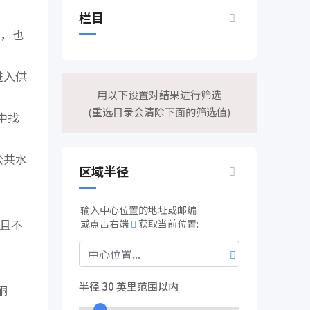
栏目
水，也
进入供
用以下设置对结果进行筛选
(重选目录会清除下面的筛选值)
中找
公共水
区域半径
输入中心位置的地址或邮编
并且不
或点击右端
获取当前位置:
半径
30
英里范围以内
酮