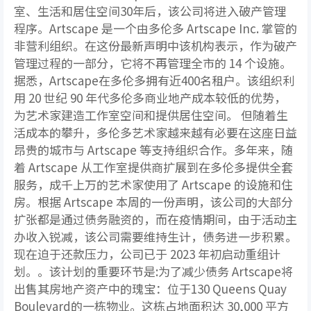
室、生活和居住空间30年后，该公司将进入破产管理
程序。Artscape 是一个由多伦多 Artscape Inc. 掌管的
非营利组织。在这份最新声明中该机构表示，作为破产
管理过程的一部分，它将不再管理全市的 14 个设施。
据悉，Artscape在多伦多拥有近400名租户。该组织利
用 20 世纪 90 年代多伦多商业地产成本较低的优势，
为艺术家建造工作室空间和提供居住空间。 但随着生
活成本的攀升，多伦多艺术家越来越有必要在这座日益
昂贵的城市与 Artscape 等支持组织合作。多年来，随
着 Artscape 从工作室提供商扩展到在多伦多提供全套
服务，成千上万的艺术家使用了 Artscape 的设施和住
房。根据 Artscape 本周的一份声明，该公司的大部分
扩张都是通过债务融资的，而在疫情期间，由于活动主
办收入锐减，该公司需要维持生计，债务进一步积累。
现在迫于还款压力，公司已于 2023 年初启动重组计
划。。该计划的重要环节是:为了减少债务 Artscape将
出售其房地产资产中的瑰宝：位于130 Queens Quay
Boulevard的一栋物业。这栋占地面积达 30,000 平方