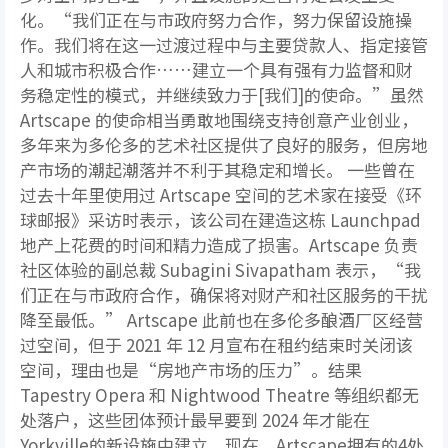
化。“我们正在与市政府努力合作，努力保留设施操
作。我们将在这一过渡过程中与主要贷款人、指定接管
人和城市积极合作……建立一个具有强有力监督和财
务稳定性的模式，并继续致力于[我们]的使命。”虽然
Artscape 的使命相当勇敢地围绕支持创意产业创业，
多年来为多伦多的艺术社区提供了良好的服务，但房地
产市场的潮起潮落并不利于其稳定和增长。 一些曾在
过去十年里使用过 Artscape 空间的艺术家在接受《环
球邮报》采访时表示，该公司在建造这栋 Launchpad
地产上花费的时间和精力造成了损害。Artscape 负责
社区体验的副总裁 Subagini Sivapatham 表示，“我
们正在与市政府合作，确保将对财产和社区服务的干扰
降至最低。” Artscape 此前也在多伦多酿酒厂区经营
过空间，但于 2021 年 12 月宣布在租约结束时关闭该
空间，理由也是“房地产市场的压力”。结果
Tapestry Opera 和 Nightwood Theatre 等组织都无
处落户，这些团体预计最早要到 2024 年才能在
Yorkville的新设施中建立。现在，Artscape拥有的4处