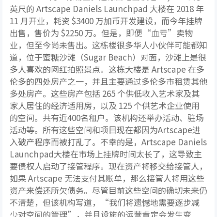
英尺的 Artscape Daniels Launchpad 大楼在 2018 年
11 月开业，耗资 $3400 万加币开发建设，而今年挂牌
出售，售价为 $2250 万。但是，即便“血亏”卖物
业，但至今尚未售出。这栋楼很多华人小伙伴可能都知
道，位于蜜糖沙滩（Sugar Beach）对面，沙滩上是很
多人喜欢的网红拍照景点。这栋大楼是 Artscape 在多
伦多的四处房产之一，并且主要通过多伦多市租赁其他
多处房产。这些房产包括 265 个供低收入艺术家及其
家人居住的经济适用房，以及 125 个供艺术企业使用
的空间。共有近400名租户。该机构还举办活动、驻场
活动等。所有这些空间和项目现在都因为Artscape进
入破产程序而被打乱了。不幸的是，Artscape Daniels
Launchpad大楼在市场上挂牌时间太长了，这导致主
要债权人启动了接管程序。现在资产将移交给接管人，
如果 Artscape 无法支付其账单，那么接管人将用这些
资产来偿还所欠债务。尽管目前这些空间的确切未来仍
不清楚，但该机构写道，“我们将遗憾地需要逐步减
少对空间的管理”，并且设施的运营肯定会发生变