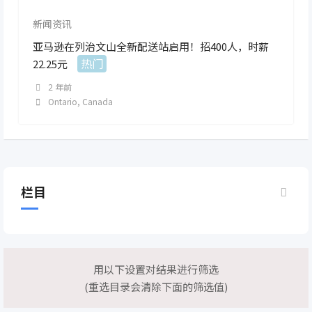
新闻资讯
亚马逊在列治文山全新配送站启用！招400人，时薪
热门
22.25元
2 年前
Ontario
,
Canada
栏目
用以下设置对结果进行筛选
(重选目录会清除下面的筛选值)