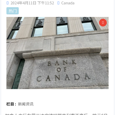
2024年4月11日 下午11:52
Canada
热门
栏目 :
新闻资讯