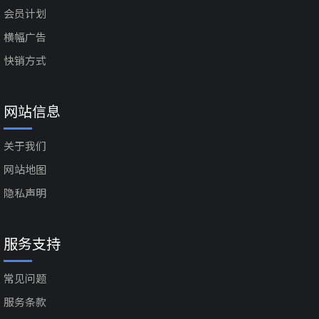
会员计划
横幅广告
快销方式
网站信息
关于我们
网站地图
隐私声明
服务支持
常见问题
服务条款