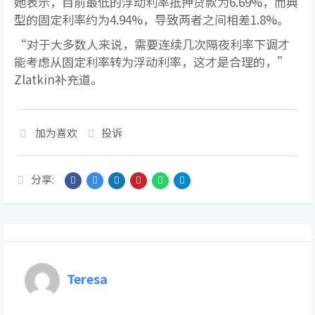
她表示，目前最低的浮动利率抵押贷款为6.69%，而典
型的固定利率约为4.94%，导致两者之间相差1.8%。
“对于大多数人来说，需要连续几次隔夜利率下调才
能考虑从固定利率转为浮动利率，这才是合理的，”
Zlatkin补充道。
加为喜欢
投诉
分享:
Teresa