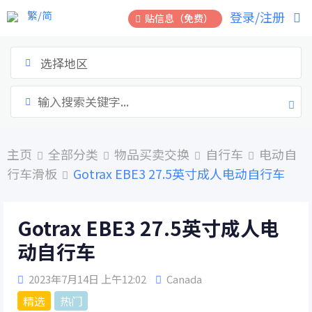
跳
繁/简
登录/注册
贴信息（免费）
到
内
容
选择地区
主页
全部分类
物品买卖交换
自行车
电动自
行车滑板
Gotrax EBE3 27.5英寸成人电动自行车
Gotrax EBE3 27.5英寸成人电
动自行车
2023年7月14日 上午12:02
Canada
精选
热门