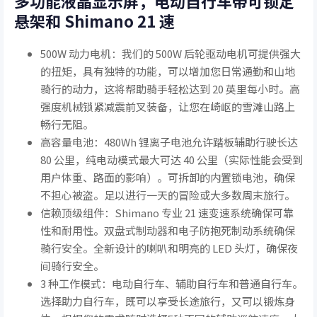
多功能液晶显示屏，电动自行车带可锁定
悬架和 Shimano 21 速
500W 动力电机：我们的 500W 后轮驱动电机可提供强大
的扭矩，具有独特的功能，可以增加您日常通勤和山地
骑行的动力，这将帮助骑手轻松达到 20 英里每小时。高
强度机械锁紧减震前叉装备，让您在崎岖的雪滩山路上
畅行无阻。
高容量电池：480Wh 锂离子电池允许踏板辅助行驶长达
80 公里，纯电动模式最大可达 40 公里（实际性能会受到
用户体重、路面的影响）。可拆卸的内置锁电池，确保
不担心被盗。足以进行一天的冒险或大多数周末旅行。
信赖顶级组件：Shimano 专业 21 速变速系统确保可靠
性和耐用性。双盘式制动器和电子防抱死制动系统确保
骑行安全。全新设计的喇叭和明亮的 LED 头灯，确保夜
间骑行安全。
3 种工作模式：电动自行车、辅助自行车和普通自行车。
选择助力自行车，既可以享受长途旅行，又可以锻炼身