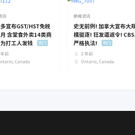
资讯
新闻资讯
多宣布GST/HST免税
史无前例! 加拿大宣布大
月 含堂食外卖14类商
模驱逐! 狂发遣返令! CBS
！为打工人发钱
严格执法!
热门
热门
 年前
2 年前
ntario
,
Canada
Ontario
,
Canada