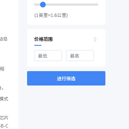
(1英里=1.6公里)
灵动岛
价格范围
程
进行筛选
特。
摄模式
款芯片
-C