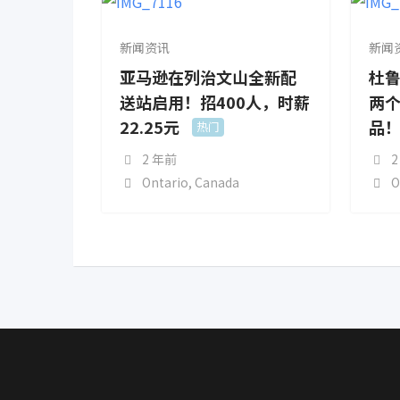
新闻资讯
新闻
亚马逊在列治文山全新配
杜鲁
送站启用！招400人，时薪
两个
22.25元
品
热门
2 年前
2
Ontario
,
Canada
O