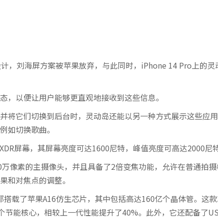
灵动岛设计，刘海屏方案被苹果放弃，与此同时，iPhone 14 Pro上的
态，以便让用户能够更直观地接收到这些信息。
并将它们切换到后台时，灵动岛还能以另一种方式展示这些应用
例如切换歌曲。
tina XDR屏幕，其屏幕亮度可达1600尼特，峰值亮度可高达2000尼
备了4800万像素的主摄像头，并且具备了2倍变焦功能，允许在普通拍
果和对焦点的调整。
5 Plus都搭载了苹果A16仿生芯片，其中包括高达160亿个晶体管。这
个节能核心，相较上一代性能提升了40%。此外，它还配备了USB