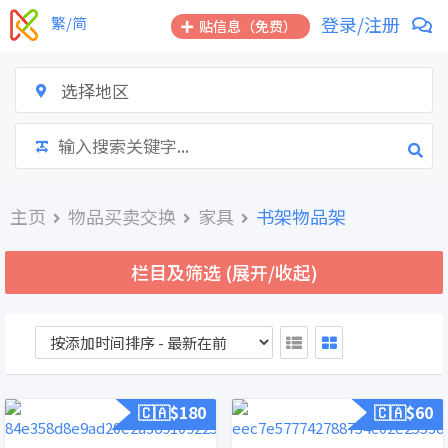
跳
登录/注册
繁/简
贴信息（免费）
到
内
容
选择地区
主页
物品买卖交换
家具
书架物品架
栏目及筛选 (展开/收起)
🇨🇦$
180
🇨🇦$
60