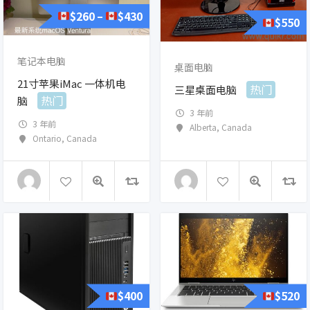
$
260
$
430
–
$
550
笔记本电脑
桌面电脑
21寸苹果iMac 一体机电
热门
三星桌面电脑
热门
脑
3 年前
3 年前
Alberta
,
Canada
Ontario
,
Canada
$
400
$
520