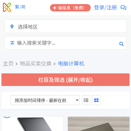
跳
登录/注册
繁/简
贴信息（免费）
到
内
容
选择地区
主页
物品买卖交换
电脑计算机
栏目及筛选 (展开/收起)