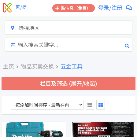
跳
登录/注册
繁/简
贴信息（免费）
到
内
容
选择地区
主页
物品买卖交换
五金工具
栏目及筛选 (展开/收起)