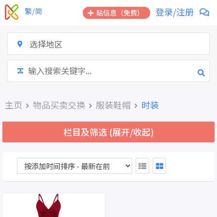
跳
登录/注册
繁/简
贴信息（免费）
到
内
容
选择地区
主页
物品买卖交换
服装鞋帽
时装
栏目及筛选 (展开/收起)