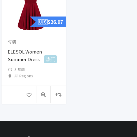
🇺🇸$
26.97
时装
ELESOL Women
热门
Summer Dress
3 年前
All Regions