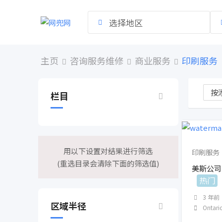
跳
到
选择地区
内
容
主页
咨询服务维修
商业服务
印刷服务
栏目
用以下设置对结果进行筛选
印刷服务
(重选目录会清除下面的筛选值)
美斯公司
热门
3 年前
区域半径
Ontari