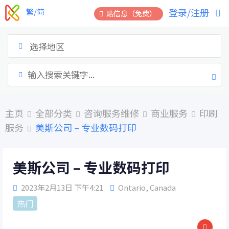
跳
登录/注册
繁/简
贴信息（免费）
到
内
容
选择地区
主页
全部分类
咨询服务维修
商业服务
印刷
服务
美斯公司 – 专业数码打印
美斯公司 – 专业数码打印
2023年2月13日 下午4:21
Ontario
,
Canada
热门