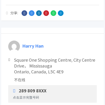
分享:
Harry Han
Square One Shopping Centre, City Centre
Drive， Mississauga
Ontario, Canada, L5C 4E9
不在线
289 809 8XXX
点击显示完整号码