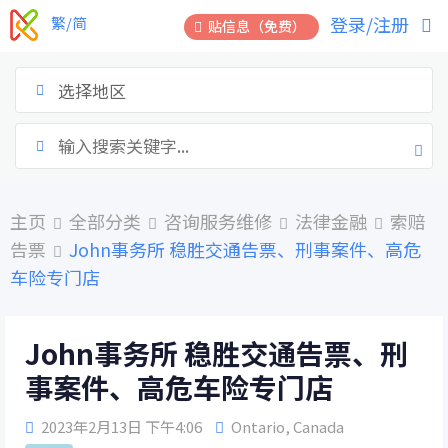
跳
登录/注册
繁/简
贴信息（免费）
到
内
容
选择地区
主页
全部分类
咨询服务维修
法律金融
索赔
告票
John事务所 稳胜交通告票、刑事案件、高危
车险专门店
John事务所 稳胜交通告票、刑
事案件、高危车险专门店
2023年2月13日 下午4:06
Ontario
,
Canada