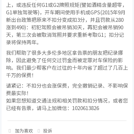
上，或违反任何G1或G2牌照规矩(譬如酒精含量超零，
G1单独驾驶等)，开车期间使用手机或GPS(2015年9月
新出台政策把原来不扣分变成扣3分，并且罚款从280
涨到490)：初犯驾照会被吊销30天，再犯会被吊销90
天，第三次会被取消驾照并要求重新考取G1；扣分记
录将保持两年。
我们帮助了很多大多伦多地区拿告票的朋友把纪录挪
除，因此避免了任何交过罚金而被定罪对车保险的影
响。我们最少帮客户在过往的十年内省了超过了几百上
千万的保费！
请紧记：不扣分也会涨保费，完全撤销记录、不影响保
费最实际！
如果您想知道交通法规和相关罚款和扣分情况，或者您
已经有告票，请马上加微信：1020613826
加为喜欢
投诉