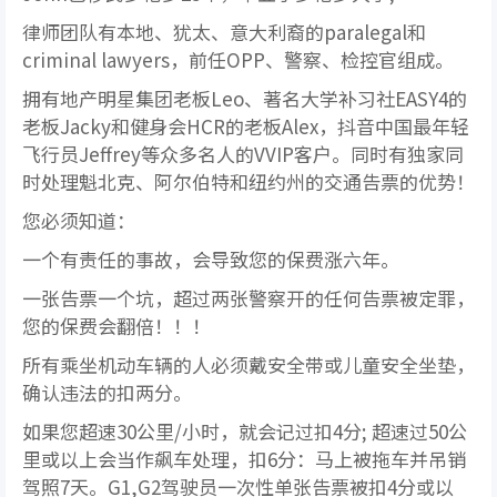
律师团队有本地、犹太、意大利裔的paralegal和
criminal lawyers，前任OPP、警察、检控官组成。
拥有地产明星集团老板Leo、著名大学补习社EASY4的
老板Jacky和健身会HCR的老板Alex，抖音中国最年轻
飞行员Jeffrey等众多名人的VVIP客户。同时有独家同
时处理魁北克、阿尔伯特和纽约州的交通告票的优势！
您必须知道：
一个有责任的事故，会导致您的保费涨六年。
一张告票一个坑，超过两张警察开的任何告票被定罪，
您的保费会翻倍！！！
所有乘坐机动车辆的人必须戴安全带或儿童安全坐垫，
确认违法的扣两分。
如果您超速30公里/小时，就会记过扣4分; 超速过50公
里或以上会当作飙车处理，扣6分：马上被拖车并吊销
驾照7天。G1,G2驾驶员一次性单张告票被扣4分或以