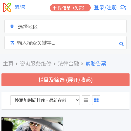
跳
登录/注册
繁/简
贴信息（免费）
到
内
容
选择地区
主页
咨询服务维修
法律金融
索赔告票
栏目及筛选 (展开/收起)