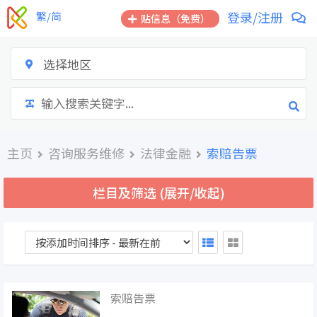
跳
登录/注册
繁/简
贴信息（免费）
到
内
容
选择地区
主页
咨询服务维修
法律金融
索赔告票
栏目及筛选 (展开/收起)
索赔告票