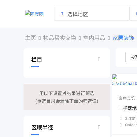
跳
到
选择地区
内
容
主页
物品买卖交换
室内用品
家居装饰
栏目
用以下设置对结果进行筛选
家居装饰
(重选目录会清除下面的筛选值)
二手落地
3 年前
Ontari
区域半径