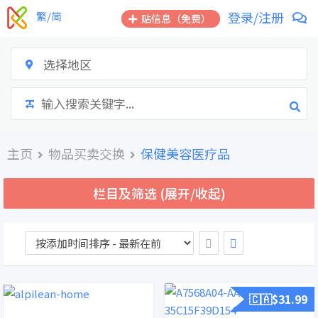
跳
登录/注册
繁/简
贴信息（免费）
到
内
容
选择地区
主页
物品买卖交换
保健美容医疗品
栏目及筛选 (展开/收起)
🇨🇦$
31.99