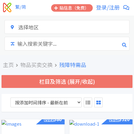
跳
登录/注册
繁/简
贴信息（免费）
到
内
容
选择地区
主页
物品买卖交换
残障特需品
栏目及筛选 (展开/收起)
🇺🇸$
80
🇨🇦$
520